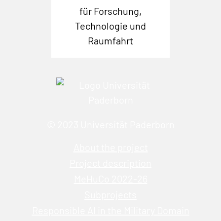
© 2023 Universität Paderborn
About the project
Project description
MeHuCo 2022-26
Subprojects
Responsible AI in the Military Domain